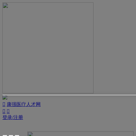

康强医疗人才网


登录/注册