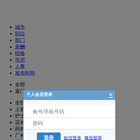
招聘职位
城市
职位
部门
薪酬
经验
学历
人事
发布时间
全部
厦门
×
个人会员登录
全部
上瓷部
护士/护理
店长
药师/执业药师
厂长/主任/经理
登录
短信登录
微信登录