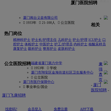
更多 
厦门医院招聘
厦门闽台义齿有限公司
 1933年
 21-100人
 公立医院
相关
热门岗位
精神科护士
护士长/护理主任
儿科护士
护士/护理
ICU护士
口
腔护士
体检护士
中医护士
护工/护理员
内科护士
核酸采样员
康复护士
眼科护士
整形护士
皮肤科护士
更多
公立医院招聘
福建省厦门第六中学
康
 1953年
 学校
强
厦门市翔安区金海街道社区卫生服务中心
首
 公立医院
页
厦门市医疗保障中心
-
厦门
 事业单位/国企
医院招聘
-
厦门飞康招聘
找密码?
会员登入
免费注册
APP下载