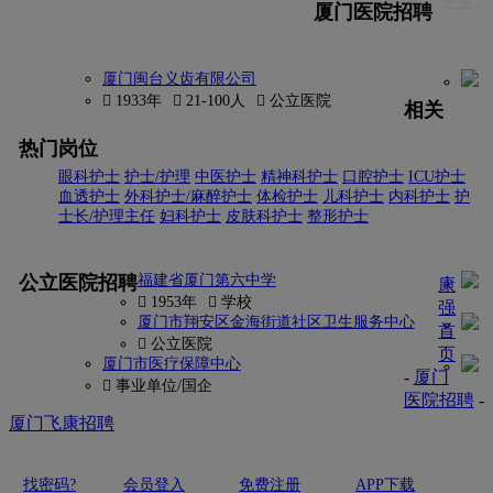
更多 
厦门医院招聘
厦门闽台义齿有限公司
 1933年
 21-100人
 公立医院
相关
热门岗位
眼科护士
护士/护理
中医护士
精神科护士
口腔护士
ICU护士
血透护士
外科护士/麻醉护士
体检护士
儿科护士
内科护士
护
士长/护理主任
妇科护士
皮肤科护士
整形护士
更多
公立医院招聘
福建省厦门第六中学
康
 1953年
 学校
强
厦门市翔安区金海街道社区卫生服务中心
首
 公立医院
页
厦门市医疗保障中心
-
厦门
 事业单位/国企
医院招聘
-
厦门飞康招聘
找密码?
会员登入
免费注册
APP下载