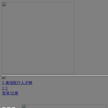

康强医疗人才网


登录/注册