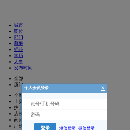
招聘职位
城市
职位
部门
薪酬
经验
学历
人事
发布时间
全部
厦门
×
个人会员登录
全部
上瓷部
护士/护理
店长
药师/执业药师
厂长/主任/经理
登录
短信登录
微信登录