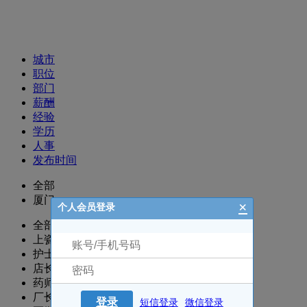
招聘职位
城市
职位
部门
薪酬
经验
学历
人事
发布时间
全部
厦门
×
个人会员登录
全部
上瓷部
护士/护理
店长
药师/执业药师
厂长/主任/经理
登录
短信登录
微信登录