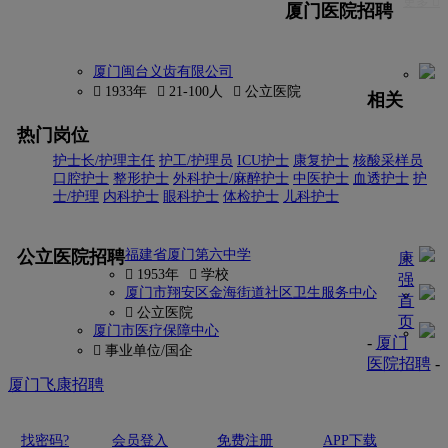
更多 
厦门医院招聘
厦门闽台义齿有限公司
 1933年
 21-100人
 公立医院
相关
热门岗位
护士长/护理主任
护工/护理员
ICU护士
康复护士
核酸采样员
口腔护士
整形护士
外科护士/麻醉护士
中医护士
血透护士
护
士/护理
内科护士
眼科护士
体检护士
儿科护士
更多
公立医院招聘
福建省厦门第六中学
康
 1953年
 学校
强
厦门市翔安区金海街道社区卫生服务中心
首
 公立医院
页
厦门市医疗保障中心
-
厦门
 事业单位/国企
医院招聘
-
厦门飞康招聘
找密码?
会员登入
免费注册
APP下载