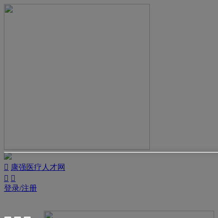

康强医疗人才网


登录/注册