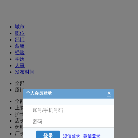
招聘职位
城市
职位
部门
薪酬
经验
学历
人事
发布时间
全部
厦门
×
个人会员登录
全部
上瓷部
护士/护理
店长
药师/执业药师
厂长/主任/经理
登录
短信登录
微信登录