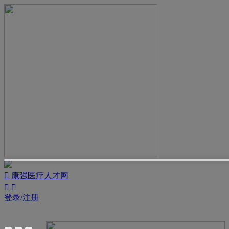

康强医疗人才网


登录/注册