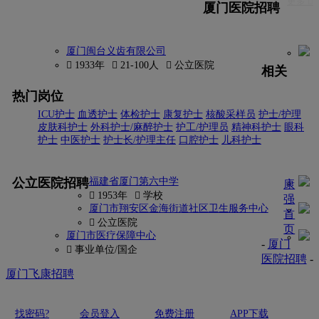
更多 
厦门医院招聘
厦门闽台义齿有限公司
 1933年
 21-100人
 公立医院
相关
热门岗位
ICU护士
血透护士
体检护士
康复护士
核酸采样员
护士/护理
皮肤科护士
外科护士/麻醉护士
护工/护理员
精神科护士
眼科
护士
中医护士
护士长/护理主任
口腔护士
儿科护士
更多
公立医院招聘
福建省厦门第六中学
康
 1953年
 学校
强
厦门市翔安区金海街道社区卫生服务中心
首
 公立医院
页
厦门市医疗保障中心
-
厦门
 事业单位/国企
医院招聘
-
厦门飞康招聘
找密码?
会员登入
免费注册
APP下载