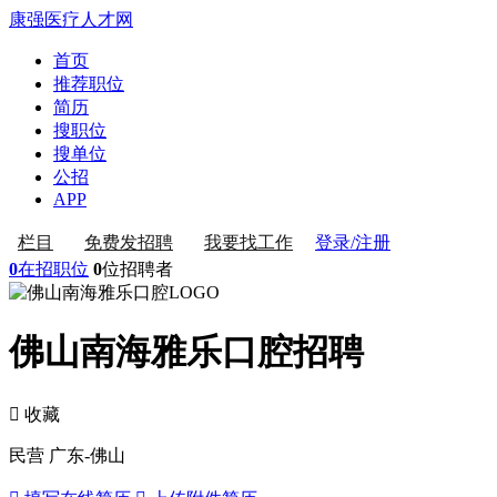
康强医疗人才网
首页
推荐职位
简历
搜职位
搜单位
公招
APP
登录/注册
栏目
免费发招聘
我要找工作
0
在招职位
0
位招聘者
佛山南海雅乐口腔招聘
 收藏
民营
广东-佛山