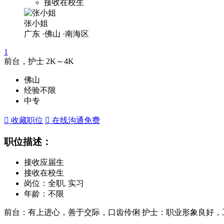
接收在校生
张小姐
广东
·佛山
·南海区
1
前台，护士
2K～4K
佛山
经验不限
中专
 收藏职位
 在线沟通
免费
职位描述：
接收应届生
接收在校生
岗位：全职, 实习
年龄：不限
前台：有上进心，善于交际，口齿伶俐 护士：职业形象良好