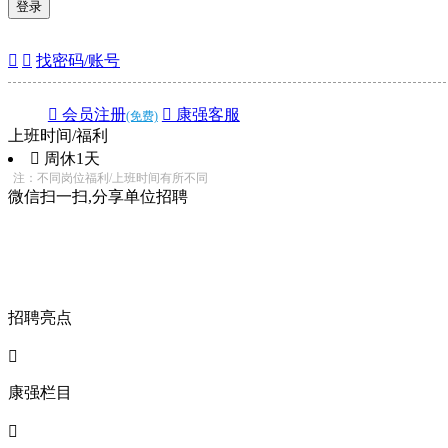
登录


找密码/账号
 会员注册
 康强客服
(免费)
上班时间/福利
 周休1天
注：不同岗位福利/上班时间有所不同
微信扫一扫,分享单位招聘
招聘亮点

康强栏目
