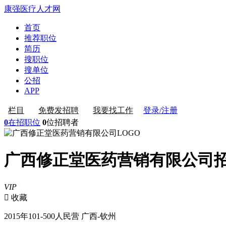
康强医疗人才网
首页
推荐职位
简历
搜职位
搜单位
公招
APP
登录/注册
栏目
免费发招聘
我要找工作
0
在招职位
0
位招聘者
广西修正堂医药营销有限公司
VIP
 收藏
2015年
101-500人
民营
广西-钦州