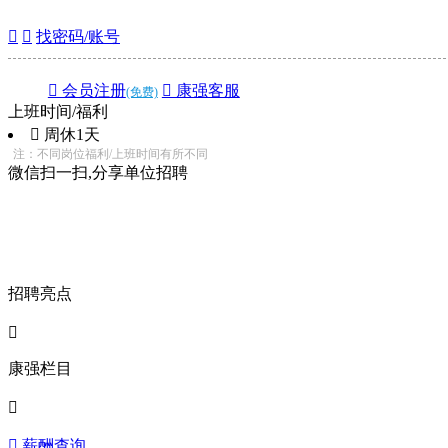


找密码/账号
 会员注册
 康强客服
(免费)
上班时间/福利
 周休1天
注：不同岗位福利/上班时间有所不同
微信扫一扫,分享单位招聘
招聘亮点

康强栏目

 薪酬查询