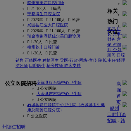
赣州施美尔口腔门诊
 21-100人
 民营
相关
宁都博生口腔医院
 2023年
 21-100人
 民营
热门
兴国县江医大口腔医院
实习
店
岗位
 2026年
 21-100人
 民营
长
人事-
瑞金市象湖镇佳尔美口腔诊所
财务
营
 1-20人
 民营
销-咨询
赣州乾丰口腔门诊
师-企划-
 1-20人
 民营
顾问
口腔
销售
正畸医生
种植医生
导医-行政-网络-宣传
院长/主任/经理
洁牙师
口腔医生
椅旁技师-临床支持
更多
公立医院招聘
安远县版石镇中心卫生院
康
 公立医院
强
大余县吉村镇中心卫生院
首
 公立医院
页
石城县赣江源镇中心卫生院（石城县卫生健
-
赣州
康总院赣江源分院）
口腔门诊
 公立医院
招聘
-
赣
州德仁招聘