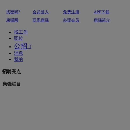
找密码?
会员登入
免费注册
APP下载
康强网
联系康强
办理会员
康强简介
找工作
职位
公招

消息
我的
招聘亮点
康强栏目