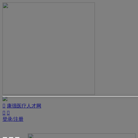

康强医疗人才网


登录/注册