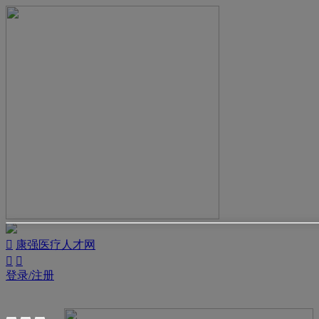

康强医疗人才网


登录/注册