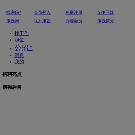
找密码?
会员登入
免费注册
APP下载
康强网
联系康强
办理会员
康强简介
找工作
职位
公招

消息
我的
招聘亮点
康强栏目