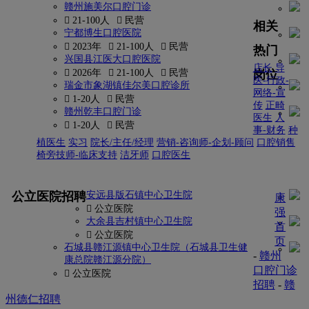
赣州施美尔口腔门诊
 21-100人
 民营
相关
宁都博生口腔医院
 2023年
 21-100人
 民营
热门
兴国县江医大口腔医院
店长
导
岗位
 2026年
 21-100人
 民营
医-行政-
瑞金市象湖镇佳尔美口腔诊所
网络-宣
 1-20人
 民营
传
正畸
赣州乾丰口腔门诊
医生
人
 1-20人
 民营
事-财务
种
植医生
实习
院长/主任/经理
营销-咨询师-企划-顾问
口腔销售
椅旁技师-临床支持
洁牙师
口腔医生
更多
公立医院招聘
安远县版石镇中心卫生院
康
 公立医院
强
大余县吉村镇中心卫生院
首
 公立医院
页
石城县赣江源镇中心卫生院（石城县卫生健
-
赣州
康总院赣江源分院）
口腔门诊
 公立医院
招聘
-
赣
州德仁招聘