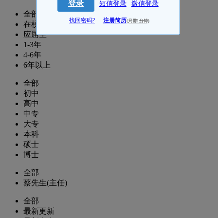
登录
短信登录
微信登录
全部
找回密码?
注册简历
(只需1分钟)
在校生
应届生
1-3年
4-6年
6年以上
全部
初中
高中
中专
大专
本科
硕士
博士
全部
蔡先生(主任)
全部
最新更新