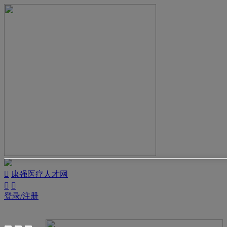

康强医疗人才网


登录/注册