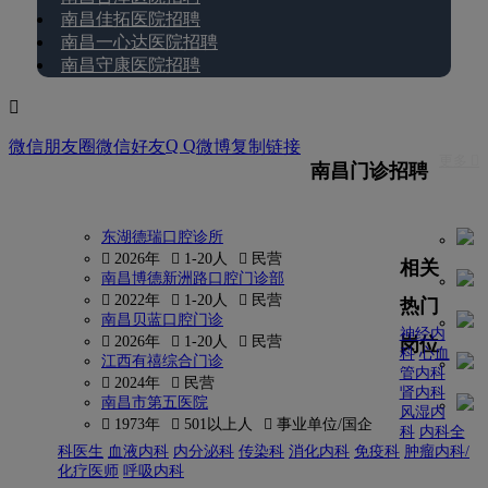
南昌佳拓医院招聘
南昌一心达医院招聘
南昌守康医院招聘

Q Q
微信朋友圈
微信好友
微博
复制链接
更多 
南昌门诊招聘
东湖德瑞口腔诊所
 2026年
 1-20人
 民营
相关
南昌博德新洲路口腔门诊部
 2022年
 1-20人
 民营
热门
南昌贝蓝口腔门诊
神经内
岗位
 2026年
 1-20人
 民营
科
心血
江西有禧综合门诊
管内科
 2024年
 民营
肾内科
南昌市第五医院
风湿内
 1973年
 501以上人
 事业单位/国企
科
内科全
科医生
血液内科
内分泌科
传染科
消化内科
免疫科
肿瘤内科/
化疗医师
呼吸内科