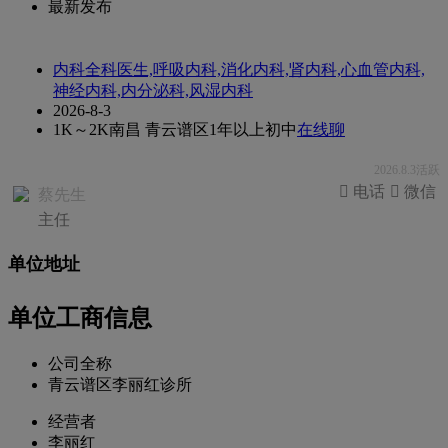
最新发布
内科全科医生,呼吸内科,消化内科,肾内科,心血管内科,
神经内科,内分泌科,风湿内科
2026-8-3
1K～2K
南昌 青云谱区
1年以上
初中
在线聊
2026.8.3活跃
 电话
 微信
蔡先生
主任
单位地址
单位工商信息
公司全称
青云谱区李丽红诊所
经营者
李丽红