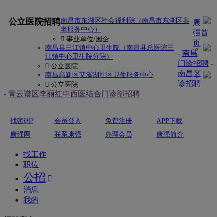
更多
公立医院招聘
南昌市东湖区社会福利院（南昌市东湖区养
康
老服务中心）
强首
 事业单位/国企
页
南昌县三江镇中心卫生院（南昌县总医院三
-
南昌
江镇中心卫生院分院）
门诊招聘
-
 公立医院
南昌区
南昌高新区艾溪湖社区卫生服务中心
诊招聘
 公立医院
-
青云谱区李丽红中西医结合门诊部招聘
找密码?
会员登入
免费注册
APP下载
康强网
联系康强
办理会员
康强简介
找工作
职位
公招

消息
我的