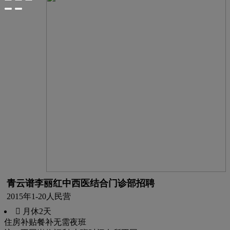
青云谱李丽红中西医结合门诊部招聘
2015年
1-20人
民营
 月休2天
住房补贴
餐补
无需夜班