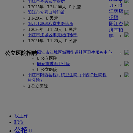
阳江市粤美爱牙诊所
页
-
阳
 2025年
 21-100人
 民营
江药店
阳江市安喜口腔门诊
招聘
-
 1-20人
 民营
阳江杏
阳江江城瑞和堂中医诊所
 2026年
 1-20人
 民营
济堂招
阳江市江城区李亮记门诊部
聘
 2021年
 1-20人
 民营
更多
公立医院招聘
阳江市江城区城西街道社区卫生服务中心
找
 公立医院
密
阳春市陂面卫生院
 公立医院
码?
阳江市阳西县程村镇卫生院（阳西总医院程
村分院）
康
 公立医院
强
网
找工作
职位
公招
