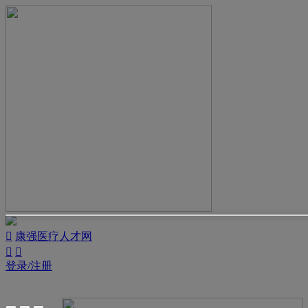

康强医疗人才网


登录/注册