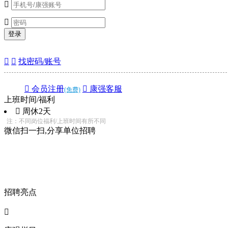


登录


找密码/账号
 会员注册
 康强客服
(免费)
上班时间/福利
 周休2天
注：不同岗位福利/上班时间有所不同
微信扫一扫,分享单位招聘
招聘亮点
