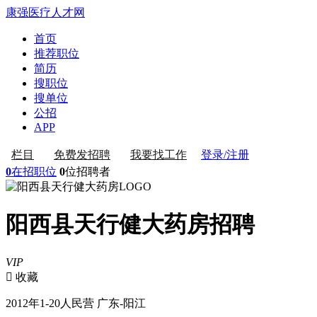
康强医疗人才网
首页
推荐职位
简历
搜职位
搜单位
公招
APP
登录/注册
栏目
免费发招聘
我要找工作
0
在招职位
0
位招聘者
阳西县天行健大药房招聘
VIP
 收藏
2012年
1-20人
民营
广东-阳江