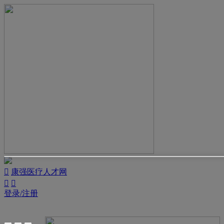

康强医疗人才网


登录/注册