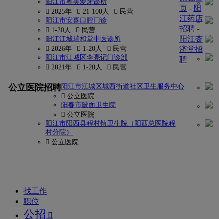
阳江市粤美爱牙诊所
页
-
阳
 2025年
 21-100人
 民营
江药店
阳江市安喜口腔门诊
招聘
-
 1-20人
 民营
阳江杏
阳江江城瑞和堂中医诊所
 2026年
 1-20人
 民营
济堂招
阳江市江城区李亮记门诊部
聘
 2021年
 1-20人
 民营
更多
公立医院招聘
阳江市江城区城西街道社区卫生服务中心
找
 公立医院
密
阳春市陂面卫生院
 公立医院
码?
阳江市阳西县程村镇卫生院（阳西总医院程
村分院）
康
 公立医院
强
网
找工作
职位
公招
