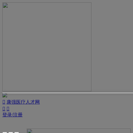

康强医疗人才网


登录/注册