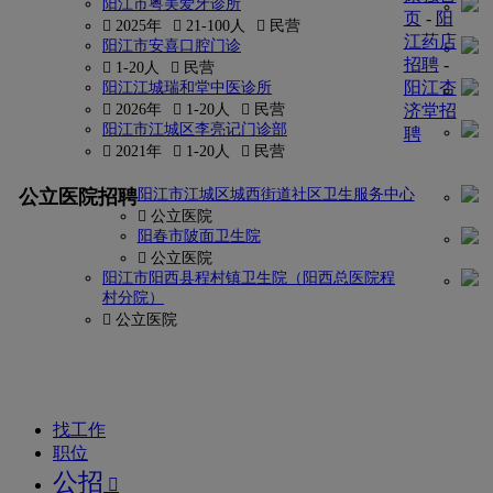
阳江市粤美爱牙诊所
页
-
阳
 2025年
 21-100人
 民营
江药店
阳江市安喜口腔门诊
招聘
-
 1-20人
 民营
阳江杏
阳江江城瑞和堂中医诊所
 2026年
 1-20人
 民营
济堂招
阳江市江城区李亮记门诊部
聘
 2021年
 1-20人
 民营
更多
公立医院招聘
阳江市江城区城西街道社区卫生服务中心
找
 公立医院
密
阳春市陂面卫生院
 公立医院
码?
阳江市阳西县程村镇卫生院（阳西总医院程
村分院）
康
 公立医院
强
网
找工作
职位
公招
