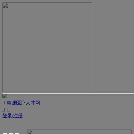

康强医疗人才网


登录/注册