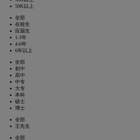
50K以上
全部
在校生
应届生
1-3年
4-6年
6年以上
全部
初中
高中
中专
大专
本科
硕士
博士
全部
王先生
全部