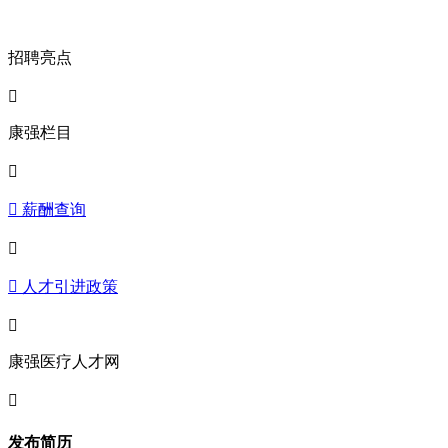
招聘亮点

康强栏目

 薪酬查询

 人才引进政策

康强医疗人才网

发布简历