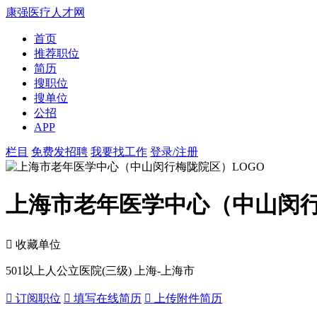
康强医疗人才网
首页
推荐职位
简历
搜职位
搜单位
公招
APP
栏目
免费发招聘
我要找工作
登录/注册
上海市老年医学中心（中山闵
 收藏单位
501以上人
公立医院(三级)
上海-上海市
 订阅职位
 填写在线简历
 上传附件简历