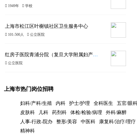
 1949年
 学校
上海市松江区叶榭镇社区卫生服务中心
 101-500人
 公立医院
红房子医院青浦分院（复旦大学附属妇产科医院长三角一体化示范区青浦分院）
 公立医院
上海市热门岗位招聘
妇科/产科/生殖
内科
护士/护理
全科医生
五官/眼
皮肤科
儿科
药剂科
体检/检验/病理
外科/麻醉
人事-行政-院办
整形/美容
中医科
康复科/治疗/理疗
精神科