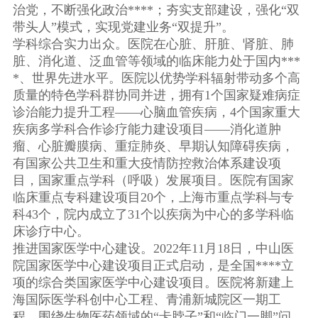
治党，不断强化政治****；夯实支部建设，强化“双
带头人”模式，实现党建业务“双提升”。
学科综合实力出众。医院在心脏、肝脏、肾脏、肺
脏、消化道、泛血管等领域的临床能力处于国内***
*、世界先进水平。医院以优势学科辐射带动多个高
质量的特色学科群协同并进，拥有1个国家疑难病症
诊治能力提升工程——心脑血管疾病，4个国家重大
疾病多学科合作诊疗能力建设项目——消化道肿
瘤、心脏瓣膜病、重症肺炎、早期认知障碍疾病，
有国家公共卫生和重大疫情防控救治体系建设项
目，国家重点学科（呼吸）发展项目。医院有国家
临床重点专科建设项目20个，上海市重点学科与专
科43个，院内成立了31个以疾病为中心的多学科临
床诊疗中心。
推进国家医学中心建设。2022年11月18日，中山医
院国家医学中心建设项目正式启动，是全国****立
项的综合类国家医学中心建设项目。医院将新建上
海国际医学科创中心工程、青浦新城院区一期工
程，围绕生物医药领域的“卡脖子”和“临门一脚”问