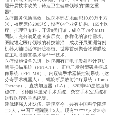
题开展技术攻关，铸造卫生健康领域的“国之重
器”。
医疗服务优质高效。医院本部占地面积10.89万平方
米，核定床位2005张，设有64个业务机构、165个医
疗、护理亚专科，开设8类门诊，成立了79个MDT
团队，充分满足患者多层次、多样化的诊疗需求。
医院锚定医疗领域的科技前沿，成功开展亚洲首例
机器人辅助活体肝脏移植、世界首例聚合物瓣膜经
皮主动脉瓣置换术等****技术。
医疗设施设备先进。医院拥有正电子发射型计算机
断层扫描系统（PET-CT）、正电子发射型磁共振成
像系统（PET-MR）、内窥镜手术器械控制系统（达
芬奇手术机器人）、螺旋断层放射治疗系统（Tomo
Therapy）、直线加速器（LA）、320排640层超速螺
旋CT、飞秒眼科激光手术系统、杂交手术室系统和
远程医疗教学系统等。
建优建强人才队伍。建院至今，共有中国科学院院
士3人，中国工程院院士2人。现有******人才30余