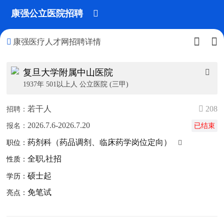
康强公立医院招聘




康强医疗人才网招聘详情
复旦大学附属中山医院

1937年 501以上人 公立医院 (三甲)
若干人
 208
招聘：
2026.7.6-2026.7.20
报名：
已结束
药剂科（药品调剂、临床药学岗位定向）
职位：

全职,社招
性质：
硕士起
学历：
免笔试
亮点：