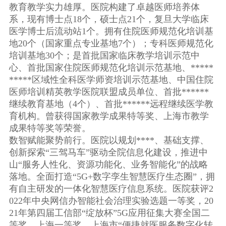
教育教学实力雄厚。医院构建了卓越医师培养体
系，现有博士点18个，硕士点21个，复旦大学临床
医学博士后流动站1个。拥有住院医师规范化培训基
地20个（国家重点专业基地7个）；专科医师规范化
培训基地30个；是首批国家临床教学培训示范中
心、首批国家住院医师规范化培训示范基地、*****
*****区域性全科医学师资培训示范基地、中国住院
医师培训精英教学医院联盟成员单位、首批******
继续教育基地（4个）、首批******远程继续医学教
育机构。曾获得国家教学成果特等奖、上海市教学
成果特等奖等荣誉。
数智赋能聚势前行。医院以规划****、基础支撑、
创新探索“三驾马车”驱动全院信息化建设，推进中
山“服务人性化、资源功能化、业务智能化”的战略
落地。全面打造“5G+数字孪生智慧医疗生态圈”，拥
有自主研发的一体化智慧医疗信息系统。医院获评2
022年中央网信办智能社会治理实验选题一等奖，20
21年第四届工信部“绽放杯”5G应用征集大赛全国二
等奖、上海一等奖，上海市“便捷就医服务数字化转