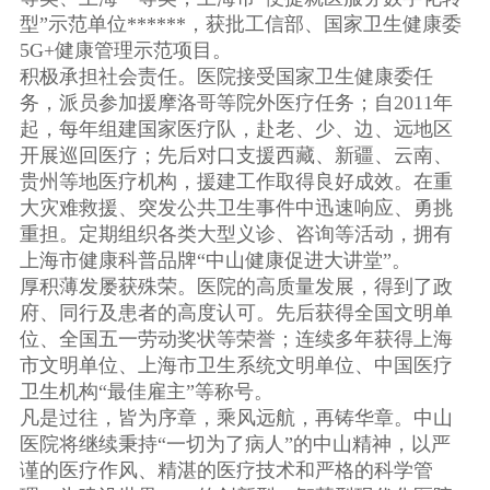
型”示范单位******，获批工信部、国家卫生健康委
5G+健康管理示范项目。
积极承担社会责任。医院接受国家卫生健康委任
务，派员参加援摩洛哥等院外医疗任务；自2011年
起，每年组建国家医疗队，赴老、少、边、远地区
开展巡回医疗；先后对口支援西藏、新疆、云南、
贵州等地医疗机构，援建工作取得良好成效。在重
大灾难救援、突发公共卫生事件中迅速响应、勇挑
重担。定期组织各类大型义诊、咨询等活动，拥有
上海市健康科普品牌“中山健康促进大讲堂”。
厚积薄发屡获殊荣。医院的高质量发展，得到了政
府、同行及患者的高度认可。先后获得全国文明单
位、全国五一劳动奖状等荣誉；连续多年获得上海
市文明单位、上海市卫生系统文明单位、中国医疗
卫生机构“最佳雇主”等称号。
凡是过往，皆为序章，乘风远航，再铸华章。中山
医院将继续秉持“一切为了病人”的中山精神，以严
谨的医疗作风、精湛的医疗技术和严格的科学管