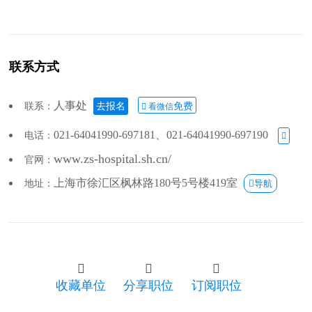
联系方式
人事处
联系：
去报名
免费
 看微信
021-64041990-697181、021-64041990-697190
电话：

www.zs-hospital.sh.cn/
官网：
上海市徐汇区枫林路180号5号楼419室
地址：
导航



收藏单位
分享职位
订阅职位