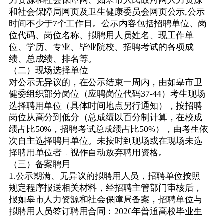
力资源和社会保障网、如皋市人民政府网人力资源
和社会保障局网页及卫生健康委员会网页公示
,
公示
时间不少于
7
个工作日。公示内容包括招聘单位、岗
位代码、岗位名称、拟聘用人员姓名、现工作单
位、学历、专业、毕业院校、招聘考试的各项成
绩、总成绩、排名等。
（二）现场选择单位
对公示无异议的，在公示结束一周内，由如皋市卫
健委组织部分岗位（应聘岗位代码
37-44
）考生现场
选择聘用单位（具体时间地点另行通知），按招聘
岗位从高分到低分（总成绩以百分制计算，在校成
绩占比
50%
，招聘考试总成绩占比
50%
），由考生依
次自主选择聘用单位。未按时到现场或在现场未选
择聘用单位者，视作自动放弃聘用资格。
（三）备案聘用
1.
公示期满、无异议的拟聘用人员，招聘单位按照
规定程序报送相关材料，经招聘主管部门审核后，
报如皋市人力资源和社会保障局备案，招聘单位与
拟聘用人员签订聘用合同：
2026
年普通高校毕业生