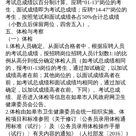
考试总成绩以百分制计算。应聘
“01-13”
岗位的考
生，面试成绩即为考试总成绩；应聘
“14-47”
岗位的
考生，按照笔试和面试成绩各占
50%
合计总成绩
（小数点后保留两位，四舍五入）。
五、体检与考察
（一）体检
1.
体检人员确定。从面试合格者中，根据应聘人员
的考试总成绩，按招聘岗位招聘人员计划数
1:1
的比
例从高分到低分确定体检人员（如考试总成绩相同
的，报考
01-13
岗位的考生，通过加试确定，以加试
成绩高者在前；其他岗位的，以面试成绩高者在
前，如考试总成绩和面试成绩均相同的，通过加试
确定，以加试成绩高者在前。下同）。考试总成
绩、是否进入体检等信息在如皋市人民政府网卫生
健康委员会公告。
2.
体检由如皋市卫生健康委员会统一组织实施。体
检项目和标准参照《关于修订〈公务员录用体检通
用标准（试行）〉及〈公务员录用体检操作手册
（试行）〉有关内容的通知》（人社部发〔
2016
〕
1