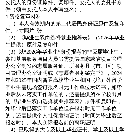
委托人的身份证原件、复印件、委托人的委托书原
件（须由委托人本人手写签名）。
4.
资格复审材料：
（
1
）本人有效期内的第二代居民身份证原件及复印
件、
2
寸照片
1
张。
（
2
）《毕业生双向选择就业推荐表》（
2026
年毕业
生提供）原件及复印件。
（
3
）以
“2026
年毕业生
”
身份报考的非应届毕业生，
参加基层服务项目人员另需提供国家或省项目管理
办公室制发的志愿服务证、所服务县（市、区）项
目管理办公室证明或《志愿者服务鉴定书》，
2024
年和
2025
年国内普通高校毕业生和国（境）外留学
毕业生需现场签订报名时无工作单位承诺书，如毕
业后从未落实工作单位的，还需提供所在学校出具
的《毕业生双向选择就业推荐表》原件和复印件，
如毕业后已落实工作单位但在报名时无工作单位
的，还需提供个人社保缴纳证明（时间为毕业后至
报名时）、本人实际报名前的离职证明。
（
4
）已取得的大专及以上毕业证书、学士及以上学