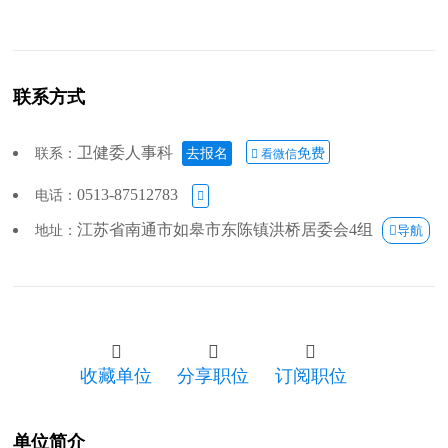
联系方式
卫健委人事科
联系：
去报名
免费
 看微信
0513-87512783
电话：

江苏省南通市如皋市东陈镇洪桥居委会4组
地址：
导航



收藏单位
分享职位
订阅职位
单位简介