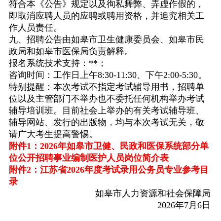
符合本《公告》规定以及徇私舞弊、弄虚作假的，
即取消应聘人员的应聘或聘用资格，并追究相关工
作人员责任。
九、招聘公告由如皋市卫生健康委员会、如皋市民
政局和如皋市医保局负责解释。
报名系统技术支持：
**
；
咨询时间：工作日上午
8:30-11:30
、下午
2:00-5:30
。
特别提醒：本次考试不指定考试辅导用书，招聘单
位以及主管部门不举办也不委托任何机构举办考试
辅导培训班。目前社会上举办的有关考试辅导班、
辅导网站、发行的出版物，均与本次考试无关，敬
请广大考生提高警惕。
附件1：2026年如皋市卫健、民政和医保系统部分单
位公开招聘事业编制医护人员岗位简介表
附件2：江苏省2026年度考试录用公务员专业参考目
录
如皋市人力资源和社会保障局
2026
年
7
月
6
日