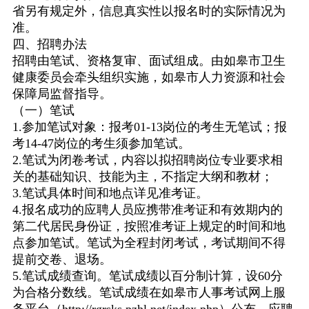
省另有规定外，信息真实性以报名时的实际情况为
准。
四、招聘办法
招聘由笔试、资格复审、面试组成。由如皋市卫生
健康委员会牵头组织实施，如皋市人力资源和社会
保障局监督指导。
（一）笔试
1.
参加笔试对象：报考
01-13
岗位的考生无笔试；报
考
14-47
岗位的考生须参加笔试。
2.
笔试为闭卷考试，内容以拟招聘岗位专业要求相
关的基础知识、技能为主，不指定大纲和教材；
3.
笔试具体时间和地点详见准考证。
4.
报名成功的应聘人员应携带准考证和有效期内的
第二代居民身份证，按照准考证上规定的时间和地
点参加笔试。笔试为全程封闭考试，考试期间不得
提前交卷、退场。
5.
笔试成绩查询。笔试成绩以百分制计算，设
60
分
为合格分数线。笔试成绩在如皋市人事考试网上服