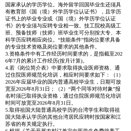
国家承认的学历学位。海外留学回国毕业生还须具
有教育部《国（境）外学历学位认证书》，且学历
证书上的毕业专业或《国（境）外学历学位认证
书》的专业须与应聘专业相一致。技工院校高级工
班、预备技师（技师）班毕业生可分别按大专、本
科学历应聘相应岗位。
“
技能条件
”
指岗位要求具备
的专业技术资格及岗位要求的其他条件。
3.
资格条件中有工作经历时间要求的，是指截至
202
6
年
7
月的累计工作经历
(
按月计算
)
。
4.
若《岗位简介表》中要求取得执业医师资格、通
过住院医师规范化培训，相应时间要求如下：（
1
）
2026
年应届毕业的国内普通高校毕业生，日期可放
宽至
2026
年
8
月
31
日；（
2
）
“
两个同等对待对象
”
报
名时须已取得执业资格，通过住院医师规范化培训
时间可放宽至
2026
年
8
月
31
日。
5.
取得祖国大陆普通高校学历的台湾学生和取得祖
国大陆承认学历的其他台湾居民应聘时按国家和江
苏省的有关规定执行。