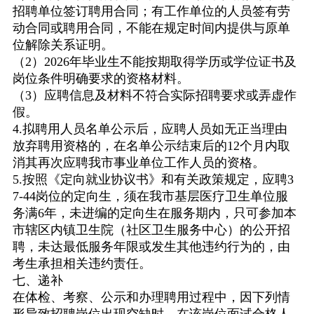
招聘单位签订聘用合同；有工作单位的人员签有劳
动合同或聘用合同，不能在规定时间内提供与原单
位解除关系证明。
（
2
）
2026
年毕业生不能按期取得学历或学位证书及
岗位条件明确要求的资格材料。
（
3
）应聘信息及材料不符合实际招聘要求或弄虚作
假。
4.
拟聘用人员名单公示后，应聘人员如无正当理由
放弃聘用资格的，在名单公示结束后的
12
个月内取
消其再次应聘我市事业单位工作人员的资格。
5.
按照《定向就业协议书》和有关政策规定，应聘
3
7-44
岗位的定向生，须在我市基层医疗卫生单位服
务满
6
年，未进编的定向生在服务期内，只可参加本
市辖区内镇卫生院（社区卫生服务中心）的公开招
聘，未达最低服务年限或发生其他违约行为的，由
考生承担相关违约责任。
七、递补
在体检、考察、公示和办理聘用过程中，因下列情