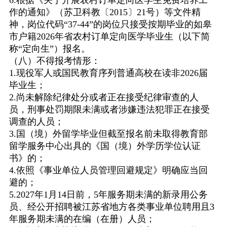
6.
根据《关于开展农村订单定向医学生免费培养工
作的通知》（苏卫科教〔
2015
〕
21
号）等文件精
神，岗位代码
“37-44”
的岗位只接受按期毕业的如皋
市户籍
2026
年省农村订单定向医学毕业生（以下简
称
“
定向生
”
）报名。
（八）不得报考情形：
1.
现役军人或国民教育序列普通高校在读非
2026
届
毕业生；
2.
尚未解除纪律处分或者正在接受纪律审查的人
员，刑事处罚期限未满或者涉嫌违法犯罪正在接受
调查的人员；
3.
国（境）外留学毕业但截至报名前未取得教育部
留学服务中心出具的《国（境）外学历学位认证
书》的；
4.
依照《事业单位人员管理回避规定》明确应当回
避的；
5.2027
年
1
月
14
日前，
5
年服务期未满的新录用公务
员、经公开招聘被江苏省地方各类事业单位聘用且
3
年服务期未满的在编（在册）人员；