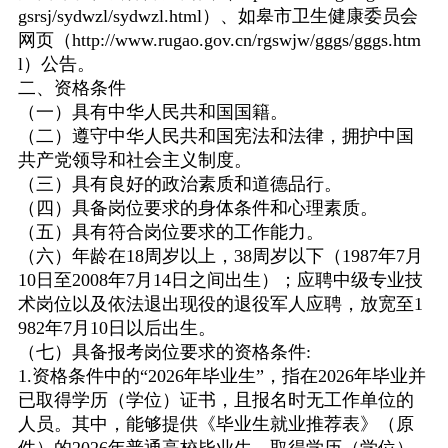
gsrsj/sydwzl/sydwzl.html
）、如皋市卫生健康委员会
网页（
http://www.rugao.gov.cn/rgswjw/gggs/gggs.htm
l
）公告。
二、资格条件
（一）具有中华人民共和国国籍。
（二）遵守中华人民共和国宪法和法律，拥护中国
共产党领导和社会主义制度。
（三）具有良好的政治素质和道德品行。
（四）具备岗位要求的身体条件和心理素质。
（五）具有符合岗位要求的工作能力。
（六）年龄在
18
周岁以上，
38
周岁以下（
1987
年
7
月
10
日至
2008
年
7
月
14
日之间出生）；应聘中级专业技
术岗位以及依法退出现役的退役军人应聘，放宽至
1
982
年
7
月
10
日以后出生。
（七）具备报考岗位要求的资格条件
:
1.
资格条件中的
“2026
年毕业生
”
，指在
2026
年毕业并
已取得学历（学位）证书，且报名时无工作单位的
人员。其中，能够提供《毕业生就业推荐表》（原