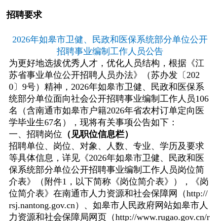
招聘要求
2026
年如皋市卫健、民政和医保系统部分单位公开
招聘事业编制工作人员公告
为更好地选拔优秀人才，优化人员结构，根据《江
苏省事业单位公开招聘人员办法》（苏办发〔
202
0
〕
9
号）精神，
2026
年如皋市卫健、民政和医保系
统部分单位面向社会公开招聘事业编制工作人员
106
名（含南通市如皋市户籍
2026
年省农村订单定向医
学毕业生
67
名），现将有关事项公告如下：
一、招聘岗位
（
见职位信息栏
）
招聘单位、岗位、对象、人数、专业、学历及要求
等具体信息，详见《
2026
年如皋市卫健、民政和医
保系统部分单位公开招聘事业编制工作人员岗位简
介表》（附件
1
，以下简称《岗位简介表》），《岗
位简介表》在南通市人力资源和社会保障网（
http://
rsj.nantong.gov.cn
）、如皋市人民政府网站如皋市人
力资源和社会保障局网页（
http://www.rugao.gov.cn/r