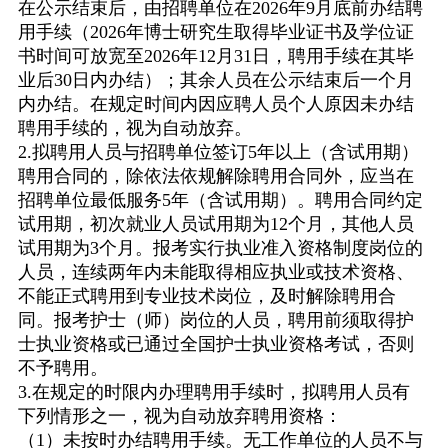
在公示结束后，由招聘单位在
2026
年
9
月底前办结聘
用手续（
2026
年博士研究生取得毕业证书及学位证
书时间可放宽至
2026
年
12
月
31
日，聘用手续在其毕
业后
30
日内办结）；其余人员在公示结束后一个月
内办结。在规定时间内因应聘人员个人原因未办结
聘用手续的，视为自动放弃。
2.
拟聘用人员与招聘单位签订
5
年以上（含试用期）
聘用合同的，除依法依规解除聘用合同外，应当在
招聘单位最低服务
5
年（含试用期）。聘用合同约定
试用期，初次就业人员试用期为
12
个月，其他人员
试用期为
3
个月。报考实行执业准入资格制度岗位的
人员，连续两年内未能取得相应执业或技术资格、
不能正式聘用到专业技术岗位，及时解除聘用合
同。报考护士（师）岗位的人员，聘用前须取得护
士执业资格或已通过全国护士执业资格考试，否则
不予聘用。
3.
在规定的时限内办理聘用手续时，拟聘用人员有
下列情形之一，视为自动放弃聘用资格：
（
1
）未按时办结聘用手续。无工作单位的人员不与