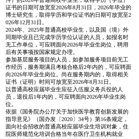
件）的
2026
年普通高校毕业生，取得学历（学位）
证书的日期可放宽至
2026
年
8
月
31
日，
2026
年毕业的
博士研究生，取得学历和学位证书的日期可放宽至
2
026
年
12
月
31
日。
2024
年、
2025
年普通高校毕业生，以及国（境）外
同期毕业且已完成学历学位认证的人员，如报名时
无工作单位，可应聘面向
2026
年毕业生岗位，聘用
后有关事项按国家规定办理。
参加基层服务项目的人员，如参加服务项目前无工
作经历，服务期满且考核合格后
2
年内的，可应聘面
向
2026
年毕业生岗位。尚在服务期内的，取得相关
证书（证明）时间可放宽至
2026
年
8
月
31
日。
以普通高校应届毕业生应征入伍服义务兵役的人
员，退役后
1
年内的，可应聘面向
2026
年毕业生岗
位。
依据《国务院办公厅关于加快医学教育创新发展的
指导意见》（国办发〔
2020
〕
34
号）第
16
条规定，
面向社会招收的普通高校应届毕业生培训对象，住
院医师规范化培训合格当年在医疗卫生机构就业