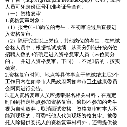
务平台（
http://rgrsks.pzhl.net/index.php
）公布，应聘
人员可凭身份证号和准考证号查询。
（一）资格复审
1.
资格复审对象：
（
1
）报考
01-13
岗位的考生，在初审通过后直接进
入资格复审。
（
2
）除研究生以上岗位，其他岗位的考生，在笔试
合格人员中，根据笔试成绩，从高分到低分按岗位
招聘人数的
3
倍确定进入资格复审人员（末位同分
的，一并进入资格复审。下同），不足
3
倍的，按实
确定。
2.
资格复审时间、地点等具体事宜于笔试结束后
3
个
工作日内在如皋市人民政府网如皋市卫生健康委员
会网页进行公告。
3.
进入资格复审人员应携带报名相关材料，在规定
时间到指定地点参加资格复审。逾期不参加的考生
视为自动放弃，取消面试资格。资格复审时本人不
能到现场的，可委托他人代为现场资格复审。被委
托人除提供委托人的资格复审材料外，还需提供被