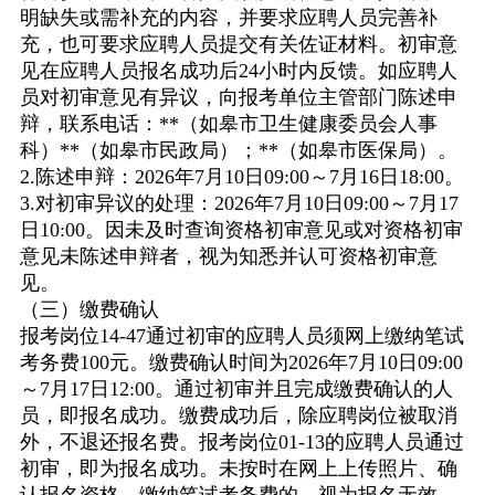
明缺失或需补充的内容，并要求应聘人员完善补
充，也可要求应聘人员提交有关佐证材料。初审意
见在应聘人员报名成功后
24
小时内反馈。如应聘人
员对初审意见有异议，向报考单位主管部门陈述申
辩，联系电话：
**
（如皋市卫生健康委员会人事
科）
**
（如皋市民政局）；
**
（如皋市医保局）。
2.
陈述申辩：
2026
年
7
月
10
日
09:00
～
7
月
16
日
18:00
。
3.
对初审异议的处理：
2026
年
7
月
10
日
09:00
～
7
月
17
日
10:00
。因未及时查询资格初审意见或对资格初审
意见未陈述申辩者，视为知悉并认可资格初审意
见。
（三）缴费确认
报考岗位
14-47
通过初审的应聘人员须网上缴纳笔试
考务费
100
元。缴费确认时间为
2026
年
7
月
10
日
09:00
～
7
月
17
日
12:00
。通过初审并且完成缴费确认的人
员，即报名成功。缴费成功后，除应聘岗位被取消
外，不退还报名费。报考岗位
01-13
的应聘人员通过
初审，即为报名成功。未按时在网上上传照片、确