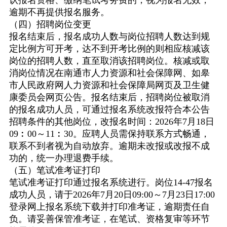
认报名资格、缴纳笔试考务费的，视为报名无效，
逾期不再提供报名服务。
（四）招聘岗位变更
报名结束后，报名成功人数与岗位招聘人数达到规
定比例方可开考，达不到开考比例的则相应核减该
岗位的招聘人数，直至取消该招聘岗位。核减或取
消岗位情况在南通市人力资源和社会保障网、如皋
市人民政府网人力资源和社会保障局网页及卫生健
康委员会网页公告。报名结束后，招聘岗位被取消
的报名成功人员，可通过报名系统改报符合本公告
招聘条件的其他岗位，改报名时间：
2026
年
7
月
18
日
09
︰
00
～
11
︰
30
。应聘人员需保持联系方式畅通，
联系不到者视为自动放弃。逾期未改报或改报不成
功的，统一办理退费手续。
（五）笔试准考证打印
笔试准考证打印通过报名系统进行。岗位
14-47
报名
成功人员，请于
2026
年
7
月
20
日
09:00
～
7
月
23
日
17:00
登录网上报名系统下载并打印准考证，逾期责任自
负。请妥善保管准考证，在笔试、资格复审等环节