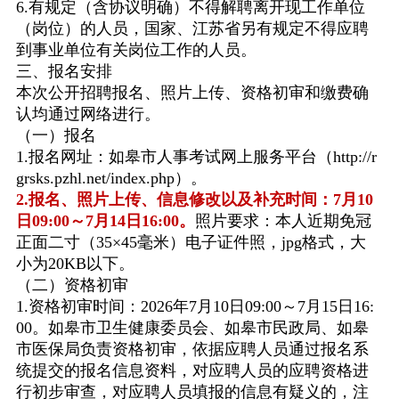
6.
有规定（含协议明确）不得解聘离开现工作单位
（岗位）的人员，国家、江苏省另有规定不得应聘
到事业单位有关岗位工作的人员。
三、报名安排
本次公开招聘报名、照片上传、资格初审和缴费确
认均通过网络进行。
（一）报名
1.
报名网址：如皋市人事考试网上服务平台（
http://r
grsks.pzhl.net/index.php
）。
2.
报名、照片上传、信息修改以及补充时间：
7
月
10
日
09:00
～
7
月
14
日
16:00
。
照片要求：本人近期免冠
正面二寸（
35×45
毫米）电子证件照，
jpg
格式，大
小为
20KB
以下。
（二）资格初审
1.
资格初审时间：
2026
年
7
月
10
日
09:00
～
7
月
15
日
16:
00
。如皋市卫生健康委员会、如皋市民政局、如皋
市医保局负责资格初审，依据应聘人员通过报名系
统提交的报名信息资料，对应聘人员的应聘资格进
行初步审查，对应聘人员填报的信息有疑义的，注