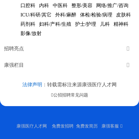
口腔科
内科
中医科
整形/美容
网络/推广/咨询
ICU/科研/其它
外科/麻醉
体检/检验/病理
皮肤科
药剂科
妇科/产科/生殖
护士/护理
儿科
精神科
影像/放射

招聘亮点

康强栏目
法律声明
：转载需标注来源康强医疗人才网
公招招聘常见问题
康强医疗人才网
免费发招聘 免费发简历 康强客服 