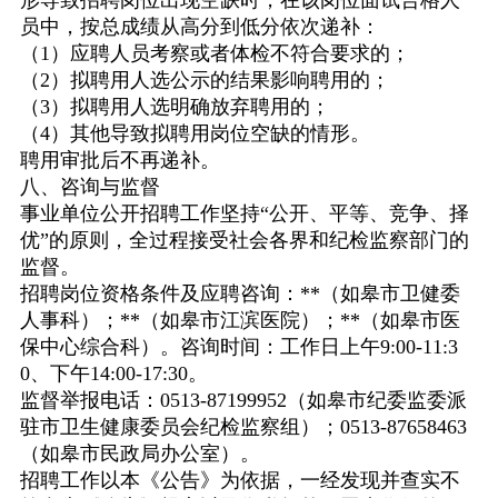
形导致招聘岗位出现空缺时，在该岗位面试合格人
员中，按总成绩从高分到低分依次递补：
（
1
）应聘人员考察或者体检不符合要求的；
（
2
）拟聘用人选公示的结果影响聘用的；
（
3
）拟聘用人选明确放弃聘用的；
（
4
）其他导致拟聘用岗位空缺的情形。
聘用审批后不再递补。
八、咨询与监督
事业单位公开招聘工作坚持
“
公开、平等、竞争、择
优
”
的原则，全过程接受社会各界和纪检监察部门的
监督。
招聘岗位资格条件及应聘咨询：
**
（如皋市卫健委
人事科）；
**
（如皋市江滨医院）；
**
（如皋市医
保中心综合科）。咨询时间：工作日上午
9:00-11:3
0
、下午
14:00-17:30
。
监督举报电话：
0513
-
87199952
（如皋市纪委监委派
驻市卫生健康委员会纪检监察组）；
0513
-
87658463
（如皋市民政局办公室）。
招聘工作以本《公告》为依据，一经发现并查实不