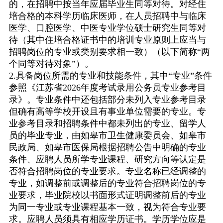
的，在招聘中按当年应届毕业生同等对待。对经住
培合格的本科学历临床医师，在人员招聘中与临床
医学、口腔医学、中医专业学位硕士研究生同等对
待（其中住培合格证书中的培训专业原则上应当与
招聘岗位的专业或类别要求相一致）（以下简称
“
两
个同等对待对象
”
）。
2.
具备岗位所需的专业和技能条件，其中
“
专业
”
条件
参照《江苏省
2026
年度考试录用公务员专业参考目
录》。专业条件中还包括部分未列入专业参考目录
但确有高等学校开设且有事业单位需要的专业。专
业参考目录和招聘条件中都未列出的专业、留学人
员的毕业专业，由如皋市卫生健康委员会、如皋市
民政局、如皋市医保局根据招聘公告中明确的专业
条件、应聘人员所学专业课程、研究方向等认定是
否符合招聘岗位的专业要求。专业名称已经调整的
专业，如调整前或调整后的专业符合招聘岗位的专
业要求，毕业院校以书面形式证明调整前后的专业
为同一专业或专业课程基本一致，视为符合专业要
求。应聘人员须具有相应学历证书。学历学位应是