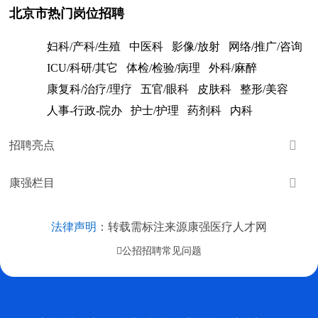
北京市热门岗位招聘
妇科/产科/生殖
中医科
影像/放射
网络/推广/咨询
ICU/科研/其它
体检/检验/病理
外科/麻醉
康复科/治疗/理疗
五官/眼科
皮肤科
整形/美容
人事-行政-院办
护士/护理
药剂科
内科

招聘亮点

康强栏目
法律声明
：转载需标注来源康强医疗人才网
公招招聘常见问题